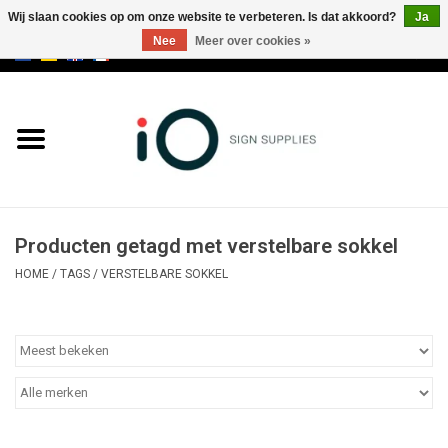
Wij slaan cookies op om onze website te verbeteren. Is dat akkoord?
Ja
Nee
Meer over cookies »
0 Artikelen - €0,00
Alle producten
Merken
NIEUWS
Producten getagd met verstelbare sokkel
Bel ons op +32 3 353 67 63
HOME
/
TAGS
/
VERSTELBARE SOKKEL