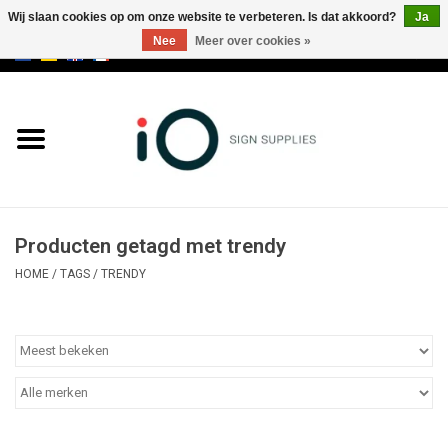
Wij slaan cookies op om onze website te verbeteren. Is dat akkoord?
Ja
Nee
Meer over cookies »
0 Artikelen - €0,00
Alle producten
Merken
NIEUWS
Producten getagd met trendy
Bel ons op +32 3 353 67 63
HOME
/
TAGS
/
TRENDY