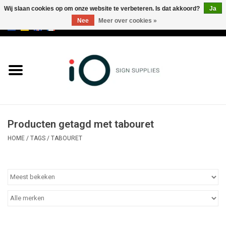
Wij slaan cookies op om onze website te verbeteren. Is dat akkoord?
Ja
Nee
Meer over cookies »
0 Artikelen - €0,00
Alle producten
Merken
NIEUWS
Producten getagd met tabouret
Bel ons op +32 3 353 67 63
HOME
/
TAGS
/
TABOURET