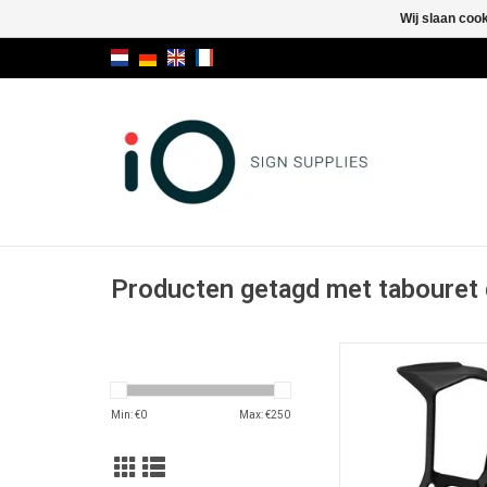
Wij slaan coo
Producten getagd met tabouret 
Miura stool desig
TOEVOEGEN AAN WI
Min: €
0
Max: €
250