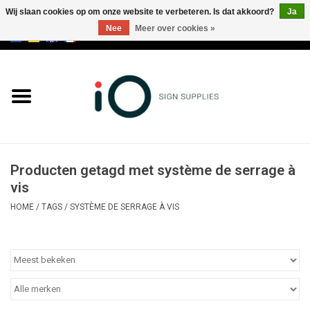
Wij slaan cookies op om onze website te verbeteren. Is dat akkoord?
Ja
Nee
Meer over cookies »
0 Artikelen - €0,00
Alle producten
Merken
NIEUWS
Producten getagd met système de serrage à
Bel ons op +32 3 353 67 63
vis
HOME
/
TAGS
/
SYSTÈME DE SERRAGE À VIS