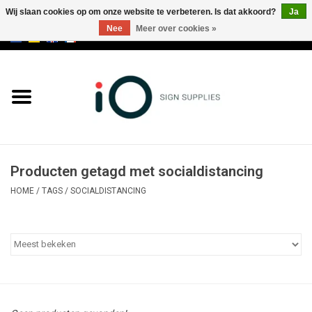
Wij slaan cookies op om onze website te verbeteren. Is dat akkoord?
Ja
Nee
Meer over cookies »
0 Artikelen - €0,00
Alle producten
Merken
NIEUWS
Producten getagd met socialdistancing
Bel ons op +32 3 353 67 63
HOME
/
TAGS
/
SOCIALDISTANCING