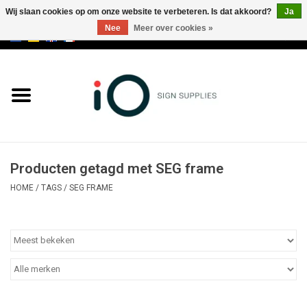
Wij slaan cookies op om onze website te verbeteren. Is dat akkoord?
Ja
Nee
Meer over cookies »
0 Artikelen - €0,00
Alle producten
Merken
NIEUWS
Producten getagd met SEG frame
Bel ons op +32 3 353 67 63
HOME
/
TAGS
/
SEG FRAME