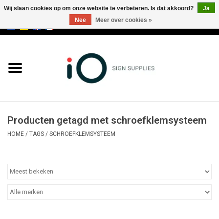
Wij slaan cookies op om onze website te verbeteren. Is dat akkoord?
Ja
Nee
Meer over cookies »
0 Artikelen - €0,00
Alle producten
Merken
NIEUWS
Producten getagd met schroefklemsysteem
Bel ons op +32 3 353 67 63
HOME
/
TAGS
/
SCHROEFKLEMSYSTEEM