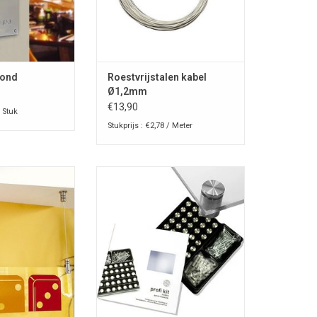
Bond
Roestvrijstalen kabel
Ø1,2mm
€13,90
/ Stuk
Stukprijs : €2,78 / Meter
roestvrijstalen
Fisso steel kit 40
oor kabel
TOEVOEGEN AAN WINKELWAGEN
N WINKELWAGEN