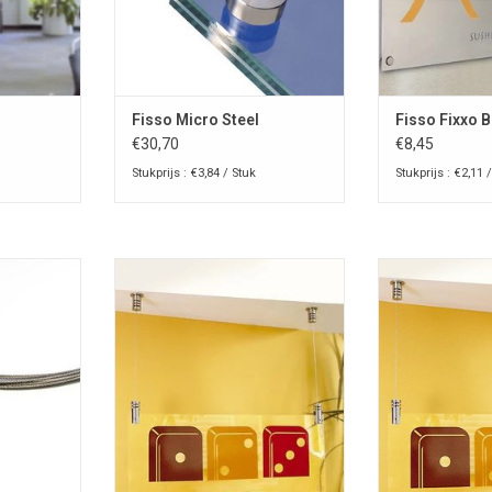
Fisso Micro Steel
Fisso Fixxo 
€30,70
€8,45
Stukprijs : €3,84 / Stuk
Stukprijs : €2,11 
el Ø1,2mm
Fisso Steel Plus stainless steel
Steel Univers 
Ø1,2 mm voor
cable support
steun v
so-, fly- of
TOEVOEGEN AAN WINKELWAGEN
TOEVOEGEN AA
n.
NKELWAGEN