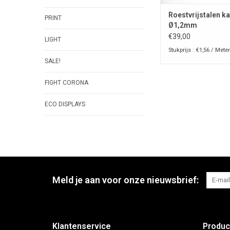
Roestvrijstalen ka
PRINT
Ø1,2mm
€39,00
LIGHT
Stukprijs : €1,56 / Meter
SALE!
FIGHT CORONA
ECO DISPLAYS
Meld je aan voor onze nieuwsbrief:
Klantenservice
Produc