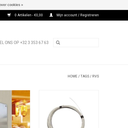
over cookies »
0 Artikelen - €0,00
Mijn account / Registreren
EL ONS OP +32 3 353 67 63
HOME
/
TAGS
/
RVS
ixxo Bond
Roestvrijstalen kabel Ø1,2mm
Staalkabel Roestvrij PVC gecoat
N WINKELWAGEN
Ø1,2 mm voor ophangsystemen
met fisso-, fly- of digi-producten.
TOEVOEGEN AAN WINKELWAGEN