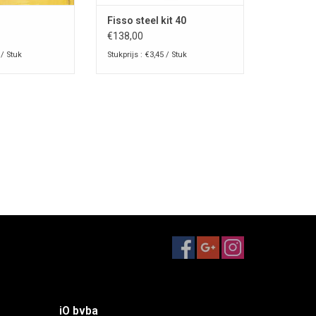
Fisso steel kit 40
€138,00
 / Stuk
Stukprijs : €3,45 / Stuk
iO bvba