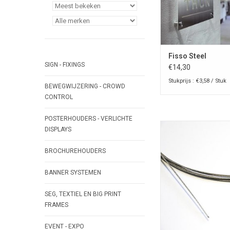
Fisso Steel
SIGN - FIXINGS
€14,30
Stukprijs : €3,58 / Stuk
BEWEGWIJZERING - CROWD
CONTROL
POSTERHOUDERS - VERLICHTE
Roestvrijstalen kab
DISPLAYS
Staalkabel Roestvrij 
ophangsystemen met fis
BROCHUREHOUDERS
digi-producte
BANNER SYSTEMEN
TOEVOEGEN AAN WI
SEG, TEXTIEL EN BIG PRINT
FRAMES
EVENT - EXPO