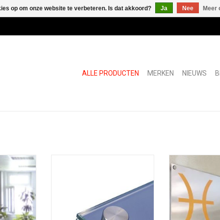
kies op om onze website te verbeteren. Is dat akkoord?
Ja
Nee
Meer 
ALLE PRODUCTEN
MERKEN
NIEUWS
B
Fisso Micro, RVS sierdop
Fisso F
NKELWAGEN
TOEVOEGEN AAN WINKELWAGEN
TOEVOEGEN AA