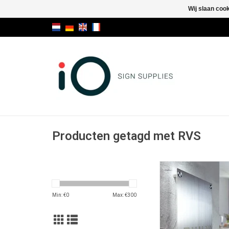
Wij slaan coo
Producten getagd met RVS
Fisso Steel
TOEVOEGEN AAN WI
Min: €
0
Max: €
300