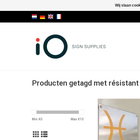
Wij slaan coo
Producten getagd met résistant
Fisso Fixxo B
TOEVOEGEN AAN WI
Min: €
0
Max: €
10