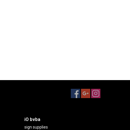
iO bvba
sign supplies