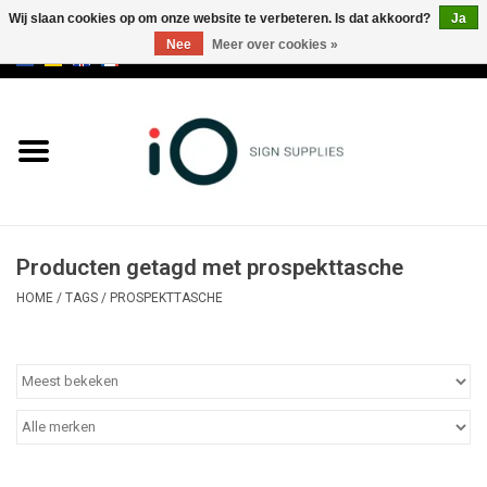
Wij slaan cookies op om onze website te verbeteren. Is dat akkoord?
Ja
Nee
Meer over cookies »
0 Artikelen - €0,00
Alle producten
Merken
NIEUWS
Producten getagd met prospekttasche
Bel ons op +32 3 353 67 63
HOME
/
TAGS
/
PROSPEKTTASCHE