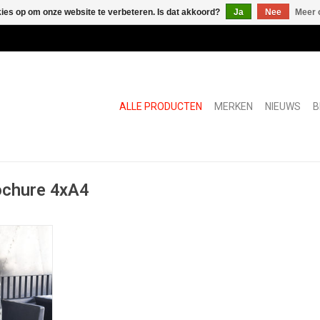
kies op om onze website te verbeteren. Is dat akkoord?
Ja
Nee
Meer 
ALLE PRODUCTEN
MERKEN
NIEUWS
B
ochure 4xA4
vouwbaar
ehouder 4xA4
NKELWAGEN