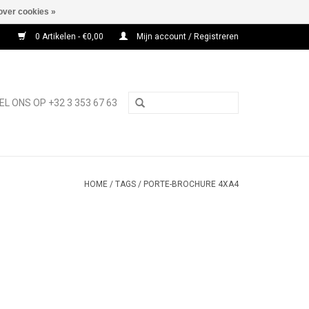
over cookies »
0 Artikelen - €0,00
Mijn account / Registreren
EL ONS OP +32 3 353 67 63
HOME
/
TAGS
/
PORTE-BROCHURE 4XA4