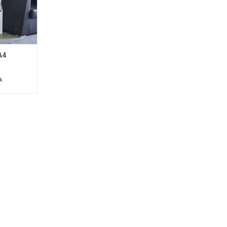
A4
uk