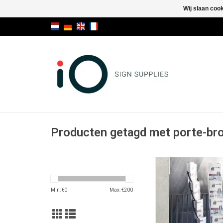
Wij slaan coo
Producten getagd met porte-br
Real Zip zwart, op
vloerdisplay, brochur
TOEVOEGEN AAN WI
Min: €
0
Max: €
200