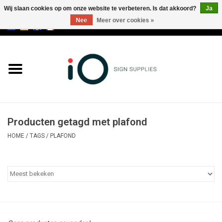
Wij slaan cookies op om onze website te verbeteren. Is dat akkoord?
Ja
Nee
Meer over cookies »
0 Artikelen - €0,00
Alle producten
Merken
NIEUWS
Producten getagd met plafond
Bel ons op +32 3 353 67 63
HOME
/
TAGS
/
PLAFOND