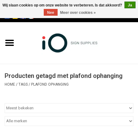
Wij slaan cookies op om onze website te verbeteren. Is dat akkoord?
Ja
Nee
Meer over cookies »
0 Artikelen - €0,00
Alle producten
Merken
NIEUWS
Producten getagd met plafond ophanging
Bel ons op +32 3 353 67 63
HOME
/
TAGS
/
PLAFOND OPHANGING