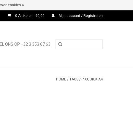
over cookies »
0 Artikelen - €0,00
Mijn account / Registreren
EL ONS OP +32 3 353 67 63
HOME
/
TAGS
/
PIXQUICK A4