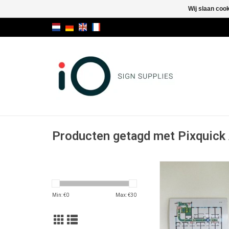
Wij slaan coo
Producten getagd met Pixquick
Pixquick A4 info-pock
de muur of op de 
TOEVOEGEN AAN WI
Min: €
0
Max: €
30