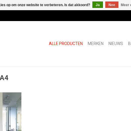
kies op om onze website te verbeteren. Is dat akkoord?
Ja
Nee
Meer 
ALLE PRODUCTEN
MERKEN
NIEUWS
B
 A4
et voor aan
toonbank
NKELWAGEN