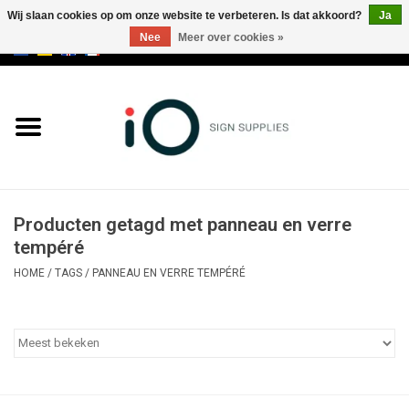
Wij slaan cookies op om onze website te verbeteren. Is dat akkoord?
Ja
Nee
Meer over cookies »
0 Artikelen - €0,00
Alle producten
Merken
NIEUWS
Producten getagd met panneau en verre
Bel ons op +32 3 353 67 63
tempéré
HOME
/
TAGS
/
PANNEAU EN VERRE TEMPÉRÉ