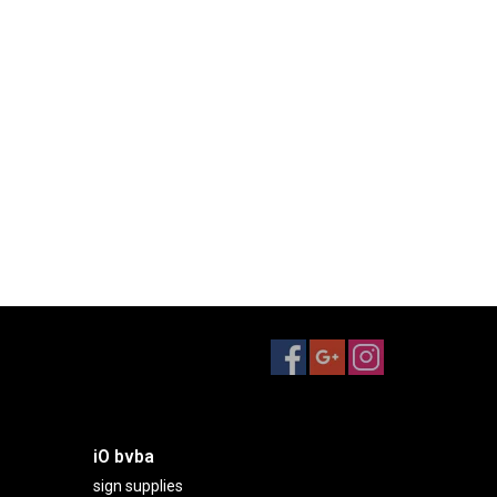
iO bvba
sign supplies