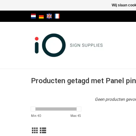
Wij slaan coo
Producten getagd met Panel pi
Geen producten gevon
Min: €
0
Max: €
5