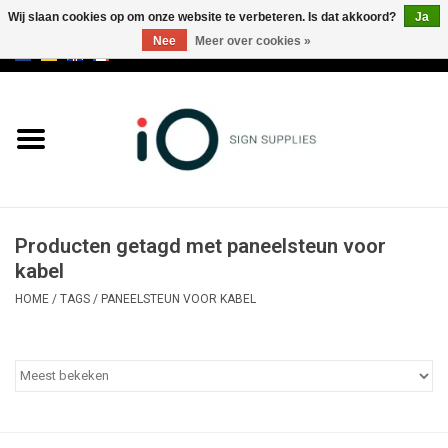
Wij slaan cookies op om onze website te verbeteren. Is dat akkoord?
Ja
Nee
Meer over cookies »
0 Artikelen - €0,00
Alle producten
Merken
NIEUWS
Producten getagd met paneelsteun voor
Bel ons op +32 3 353 67 63
kabel
HOME
/
TAGS
/
PANEELSTEUN VOOR KABEL