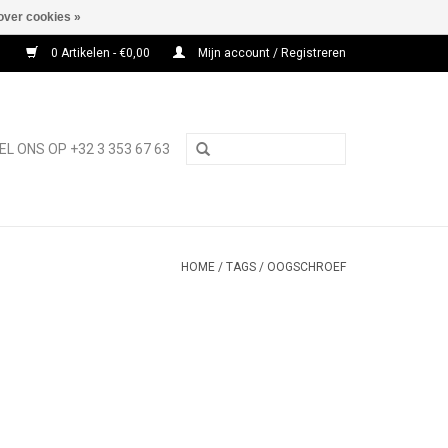
over cookies »
0 Artikelen - €0,00
Mijn account / Registreren
EL ONS OP +32 3 353 67 63
HOME
/
TAGS
/
OOGSCHROEF