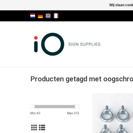
Wij slaan coo
Producten getagd met oogschr
Cubox steun v
plafondophang
TOEVOEGEN AAN WI
Min: €
0
Max: €
15