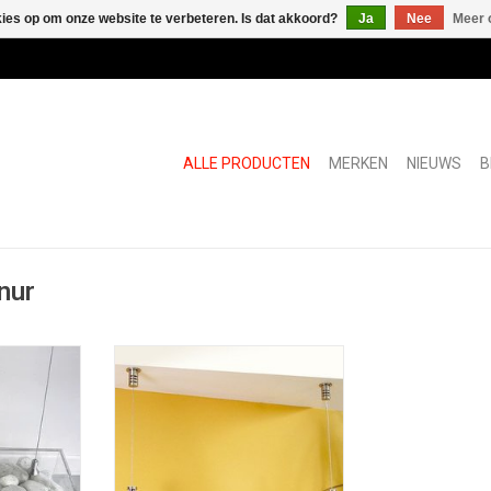
kies op om onze website te verbeteren. Is dat akkoord?
Ja
Nee
Meer 
ALLE PRODUCTEN
MERKEN
NIEUWS
B
nur
teun
Steel Univers roestvrijstalen
steun voor kabel
NKELWAGEN
TOEVOEGEN AAN WINKELWAGEN