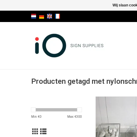
Wij slaan coo
Producten getagd met nylonsch
Fly Fix kabels
TOEVOEGEN AAN WI
Min: €
0
Max: €
300