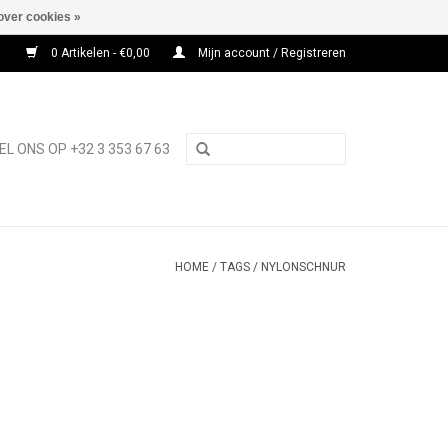
over cookies »
0 Artikelen - €0,00
Mijn account / Registreren
EL ONS OP +32 3 353 67 63
HOME
/
TAGS
/
NYLONSCHNUR