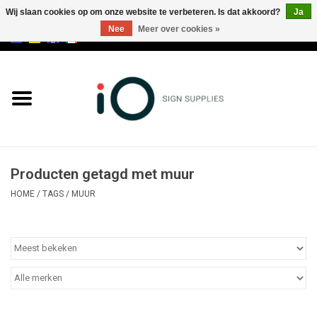
Wij slaan cookies op om onze website te verbeteren. Is dat akkoord?
Ja
Nee
Meer over cookies »
0 Artikelen - €0,00
Alle producten
Merken
NIEUWS
Producten getagd met muur
Bel ons op +32 3 353 67 63
HOME
/
TAGS
/
MUUR