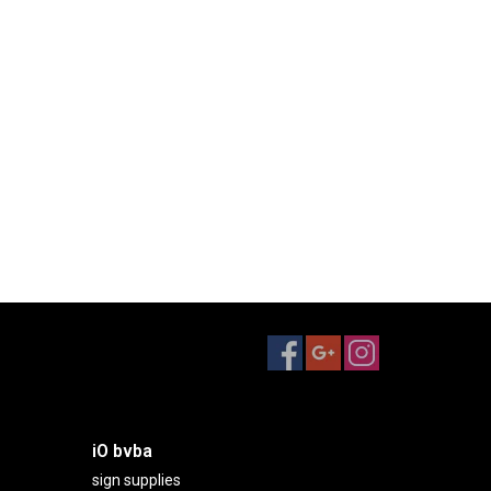
iO bvba
sign supplies