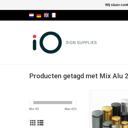
Wij slaan coo
Producten getagd met Mix Alu 
Mix Alu 23/
Min: €
0
Max: €
20