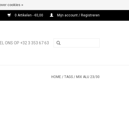
over cookies »
0 Artikelen - €0,00
Mijn account / Registreren
EL ONS OP +32 3 353 67 63
HOME
/
TAGS
/
MIX ALU 23/30