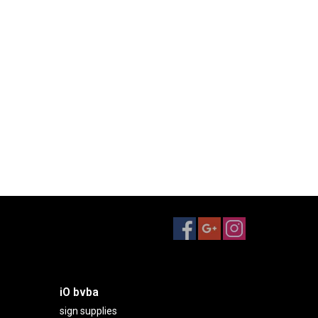
iO bvba
sign supplies