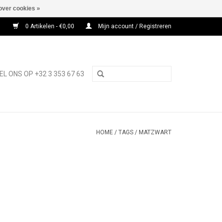
over cookies »
0 Artikelen - €0,00
Mijn account / Registreren
EL ONS OP +32 3 353 67 63
HOME
/
TAGS
/
MATZWART