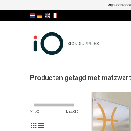
Wij slaan coo
Producten getagd met matzwar
Fisso Fixxo B
TOEVOEGEN AAN WI
Min: €
0
Max: €
10