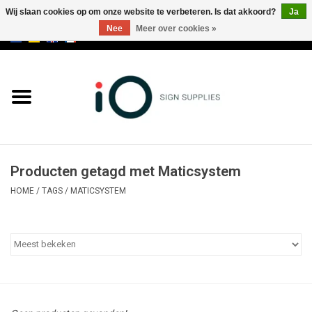
Wij slaan cookies op om onze website te verbeteren. Is dat akkoord?
Ja
Nee
Meer over cookies »
0 Artikelen - €0,00
Alle producten
Merken
NIEUWS
Producten getagd met Maticsystem
Bel ons op +32 3 353 67 63
HOME
/
TAGS
/
MATICSYSTEM