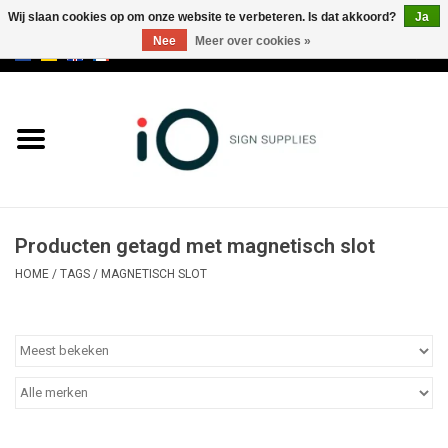
Wij slaan cookies op om onze website te verbeteren. Is dat akkoord?
Ja
Nee
Meer over cookies »
0 Artikelen - €0,00
Alle producten
Merken
NIEUWS
Producten getagd met magnetisch slot
Bel ons op +32 3 353 67 63
HOME
/
TAGS
/
MAGNETISCH SLOT