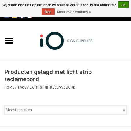
Wij slaan cookies op om onze website te verbeteren. Is dat akkoord?
Ja
Nee
Meer over cookies »
0 Artikelen - €0,00
Alle producten
Merken
NIEUWS
Producten getagd met licht strip
Bel ons op +32 3 353 67 63
reclamebord
HOME
/
TAGS
/
LICHT STRIP RECLAMEBORD