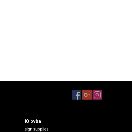
iO bvba
sign supplies