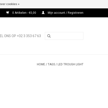
over cookies »
0 Artikelen - €0,00
Mijn account / Registreren
EL ONS OP +32 3 353 67 63
HOME
/
TAGS
/
LED TROUGH LIGHT