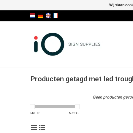
Wij slaan coo
Producten getagd met led trough
Geen producten gevon
Min: €
0
Max: €
5