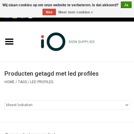
Wij slaan cookies op om onze website te verbeteren. Is dat akkoord?
Ja
Nee
Meer over cookies »
0 Artikelen - €0,00
Alle producten
Merken
NIEUWS
Producten getagd met led profiles
Bel ons op +32 3 353 67 63
HOME
/
TAGS
/
LED PROFILES