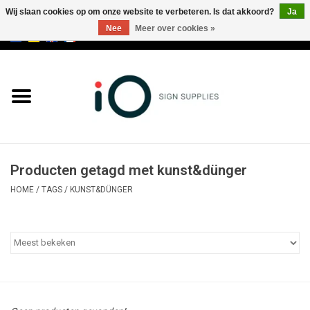
Wij slaan cookies op om onze website te verbeteren. Is dat akkoord?
Ja
Nee
Meer over cookies »
0 Artikelen - €0,00
Alle producten
Merken
NIEUWS
Producten getagd met kunst&dünger
Bel ons op +32 3 353 67 63
HOME
/
TAGS
/
KUNST&DÜNGER