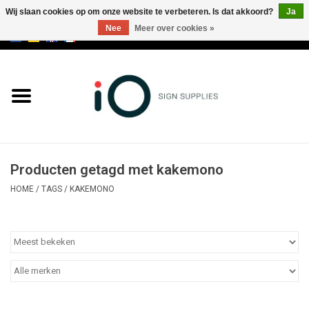
Wij slaan cookies op om onze website te verbeteren. Is dat akkoord?
Ja
Nee
Meer over cookies »
0 Artikelen - €0,00
Alle producten
Merken
NIEUWS
Producten getagd met kakemono
Bel ons op +32 3 353 67 63
HOME
/
TAGS
/
KAKEMONO