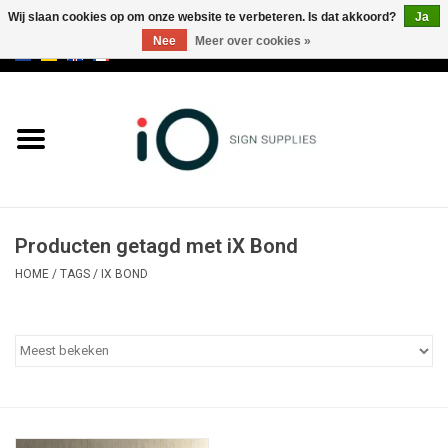
Wij slaan cookies op om onze website te verbeteren. Is dat akkoord?
Ja
Nee
Meer over cookies »
0 Artikelen - €0,00
Alle producten
Merken
NIEUWS
Producten getagd met iX Bond
Bel ons op +32 3 353 67 63
HOME
/
TAGS
/
IX BOND