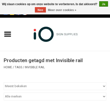
Wij slaan cookies op om onze website te verbeteren. Is dat akkoord?
Ja
Nee
Meer over cookies »
0 Artikelen - €0,00
Alle producten
Merken
NIEUWS
Producten getagd met Invisible rail
Bel ons op +32 3 353 67 63
HOME
/
TAGS
/
INVISIBLE RAIL