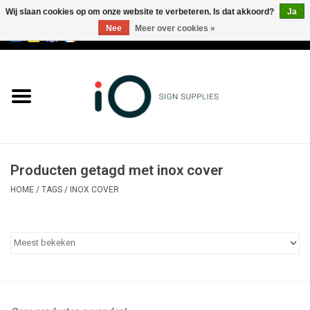
Wij slaan cookies op om onze website te verbeteren. Is dat akkoord?
Ja
Nee
Meer over cookies »
0 Artikelen - €0,00
Alle producten
Merken
NIEUWS
Producten getagd met inox cover
Bel ons op +32 3 353 67 63
HOME
/
TAGS
/
INOX COVER