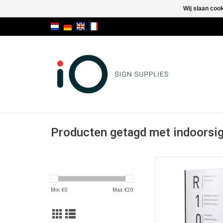
Wij slaan coo
Producten getagd met indoorsi
Voor snelle uitwiss
signalisatie. Het com
met roestvrijstaal fr
Min: €
0
Max: €
20
achterwand en tran
frontkap. Inclusief s
ankers voor wand