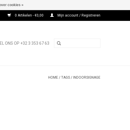
over cookies »
0 Artikelen - €0,00
Mijn account / Registreren
EL ONS OP +32 3 353 67 63
HOME
/
TAGS
/
INDOORSIGNAGE