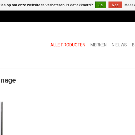
kies op om onze website te verbeteren. Is dat akkoord?
Ja
Nee
Meer 
ALLE PRODUCTEN
MERKEN
NIEUWS
B
gnage
eling van
plete bord
ame, witte
sparante
chroeven en
montage.