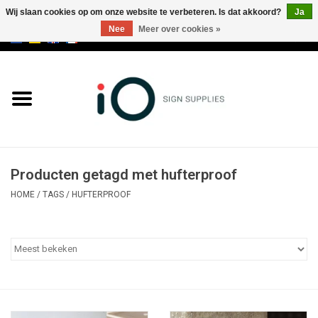
Wij slaan cookies op om onze website te verbeteren. Is dat akkoord?
Ja
Nee
Meer over cookies »
0 Artikelen - €0,00
Alle producten
Merken
NIEUWS
Producten getagd met hufterproof
Bel ons op +32 3 353 67 63
HOME
/
TAGS
/
HUFTERPROOF