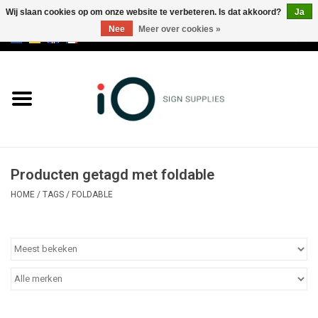
Wij slaan cookies op om onze website te verbeteren. Is dat akkoord?
Ja
Nee
Meer over cookies »
0 Artikelen - €0,00
Alle producten
Merken
NIEUWS
Producten getagd met foldable
Bel ons op +32 3 353 67 63
HOME
/
TAGS
/
FOLDABLE