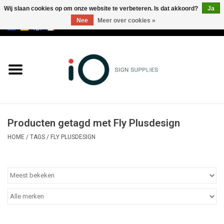
Wij slaan cookies op om onze website te verbeteren. Is dat akkoord?
Ja
Nee
Meer over cookies »
0 Artikelen - €0,00
Alle producten
Merken
NIEUWS
Producten getagd met Fly Plusdesign
Bel ons op +32 3 353 67 63
HOME
/
TAGS
/
FLY PLUSDESIGN