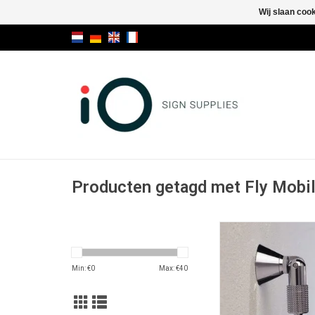
Wij slaan coo
Producten getagd met Fly Mobi
Fly Mobil
TOEVOEGEN AAN WI
Min: €
0
Max: €
40