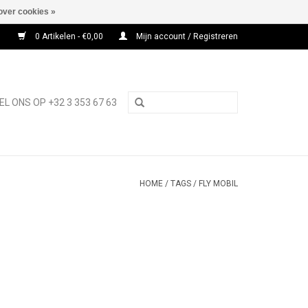
over cookies »
0 Artikelen - €0,00
Mijn account / Registreren
EL ONS OP +32 3 353 67 63
HOME
/
TAGS
/
FLY MOBIL