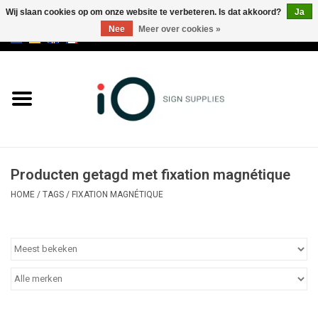
Wij slaan cookies op om onze website te verbeteren. Is dat akkoord?
Ja
Nee
Meer over cookies »
0 Artikelen - €0,00
Alle producten
Merken
NIEUWS
Producten getagd met fixation magnétique
Bel ons op +32 3 353 67 63
HOME
/
TAGS
/
FIXATION MAGNÉTIQUE