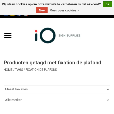
Wij slaan cookies op om onze website te verbeteren. Is dat akkoord?
Ja
Nee
Meer over cookies »
0 Artikelen - €0,00
Alle producten
Merken
NIEUWS
Producten getagd met fixation de plafond
Bel ons op +32 3 353 67 63
HOME
/
TAGS
/
FIXATION DE PLAFOND