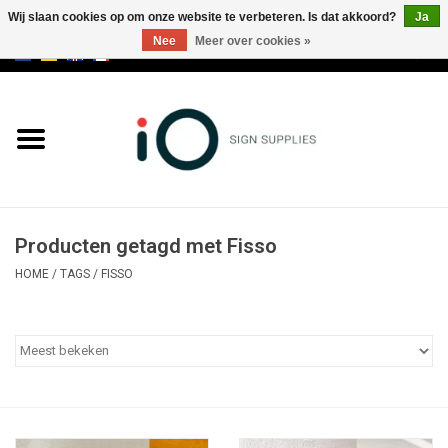
Wij slaan cookies op om onze website te verbeteren. Is dat akkoord?
Ja
Nee
Meer over cookies »
0 Artikelen - €0,00
Alle producten
Merken
NIEUWS
Producten getagd met Fisso
Bel ons op +32 3 353 67 63
HOME
/
TAGS
/
FISSO