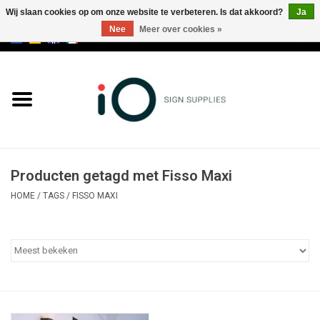
Wij slaan cookies op om onze website te verbeteren. Is dat akkoord?
Ja
Nee
Meer over cookies »
0 Artikelen - €0,00
Alle producten
Merken
NIEUWS
Producten getagd met Fisso Maxi
Bel ons op +32 3 353 67 63
HOME
/
TAGS
/
FISSO MAXI