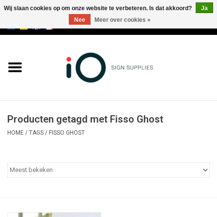
Wij slaan cookies op om onze website te verbeteren. Is dat akkoord?
Ja
Nee
Meer over cookies »
0 Artikelen - €0,00
Alle producten
Merken
NIEUWS
Producten getagd met Fisso Ghost
Bel ons op +32 3 353 67 63
HOME
/
TAGS
/
FISSO GHOST