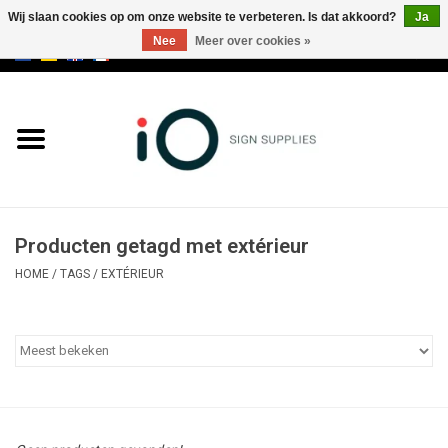
Wij slaan cookies op om onze website te verbeteren. Is dat akkoord?
Ja
Nee
Meer over cookies »
0 Artikelen - €0,00
Alle producten
Merken
NIEUWS
Producten getagd met extérieur
Bel ons op +32 3 353 67 63
HOME
/
TAGS
/
EXTÉRIEUR