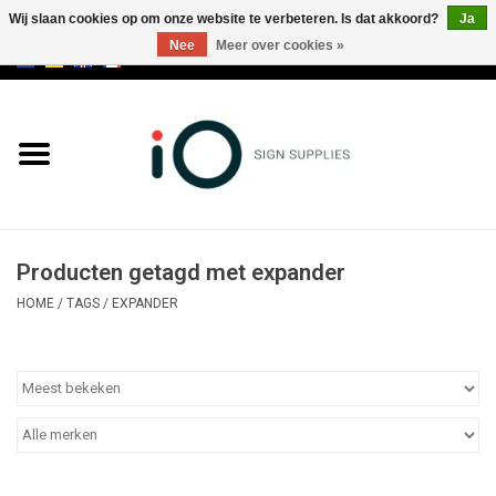
Wij slaan cookies op om onze website te verbeteren. Is dat akkoord?
Ja
Nee
Meer over cookies »
0 Artikelen - €0,00
Alle producten
Merken
NIEUWS
Producten getagd met expander
Bel ons op +32 3 353 67 63
HOME
/
TAGS
/
EXPANDER