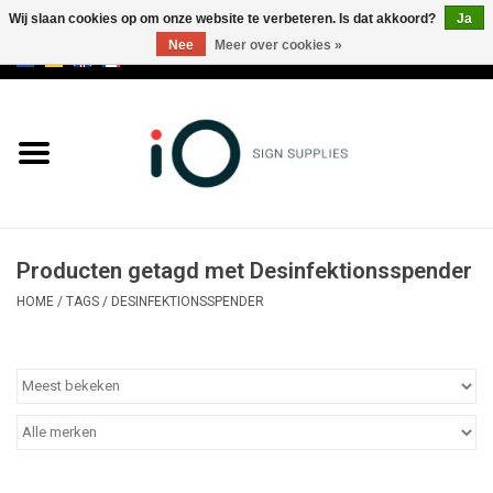
Wij slaan cookies op om onze website te verbeteren. Is dat akkoord?
Ja
Nee
Meer over cookies »
0 Artikelen - €0,00
Alle producten
Merken
NIEUWS
Producten getagd met Desinfektionsspender
Bel ons op +32 3 353 67 63
HOME
/
TAGS
/
DESINFEKTIONSSPENDER