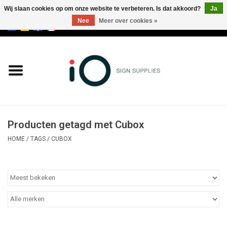
Wij slaan cookies op om onze website te verbeteren. Is dat akkoord?
Ja
Nee
Meer over cookies »
0 Artikelen - €0,00
Alle producten
Merken
NIEUWS
Producten getagd met Cubox
Bel ons op +32 3 353 67 63
HOME
/
TAGS
/
CUBOX