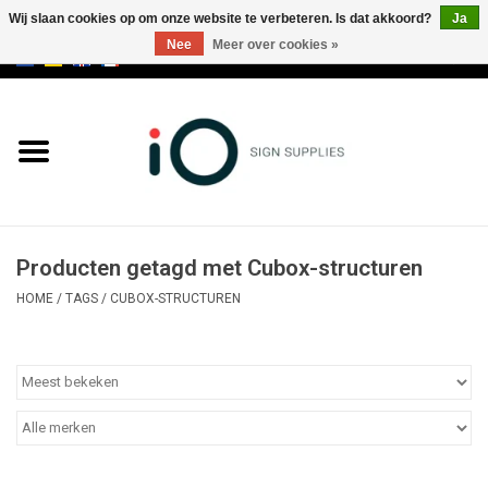
Wij slaan cookies op om onze website te verbeteren. Is dat akkoord?
Ja
Nee
Meer over cookies »
0 Artikelen - €0,00
Alle producten
Merken
NIEUWS
Producten getagd met Cubox-structuren
Bel ons op +32 3 353 67 63
HOME
/
TAGS
/
CUBOX-STRUCTUREN