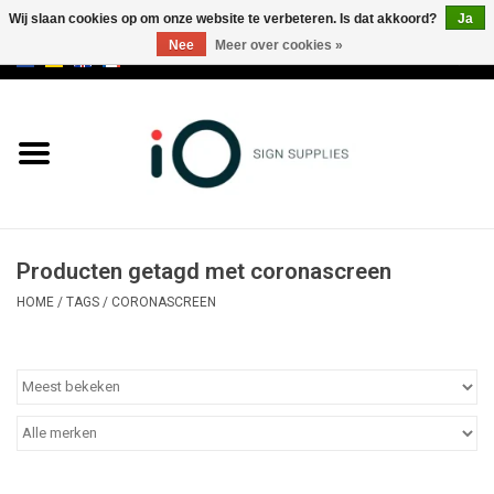
Wij slaan cookies op om onze website te verbeteren. Is dat akkoord?
Ja
Nee
Meer over cookies »
0 Artikelen - €0,00
Alle producten
Merken
NIEUWS
Producten getagd met coronascreen
Bel ons op +32 3 353 67 63
HOME
/
TAGS
/
CORONASCREEN