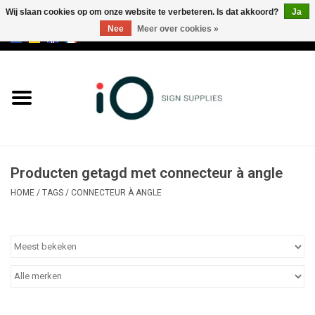
Wij slaan cookies op om onze website te verbeteren. Is dat akkoord?
Ja
Nee
Meer over cookies »
0 Artikelen - €0,00
Alle producten
Merken
NIEUWS
Producten getagd met connecteur à angle
Bel ons op +32 3 353 67 63
HOME
/
TAGS
/
CONNECTEUR À ANGLE